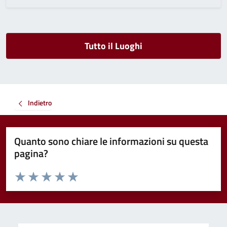
Tutto il Luoghi
Indietro
Quanto sono chiare le informazioni su questa
pagina?
Valuta da 1 a 5 stelle la pagina
Valuta 1 stelle su 5
Valuta 2 stelle su 5
Valuta 3 stelle su 5
Valuta 4 stelle su 5
Valuta 5 stelle su 5