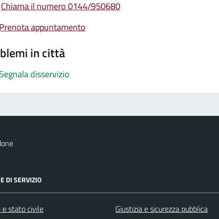
Chiama il numero 0144/950680
Prenota appuntamento
blemi in città
Segnala disservizio
done
E DI SERVIZIO
e stato civile
Giustizia e sicurezza pubblica