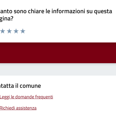
anto sono chiare le informazioni su questa
gina?
a da 1 a 5 stelle la pagina
ta 1 stelle su 5
Valuta 2 stelle su 5
Valuta 3 stelle su 5
Valuta 4 stelle su 5
Valuta 5 stelle su 5
tatta il comune
Leggi le domande frequenti
Richiedi assistenza