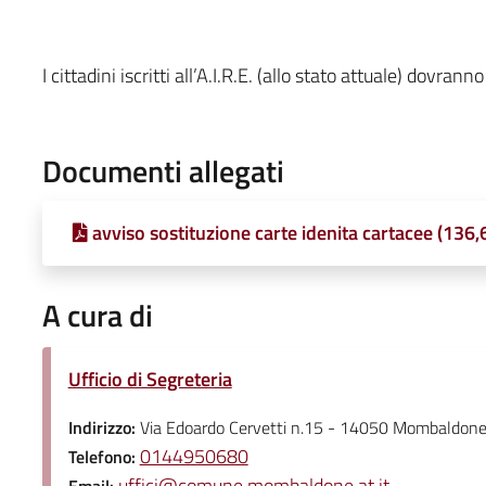
I cittadini iscritti all’A.I.R.E. (allo stato attuale) dovr
Documenti allegati
avviso sostituzione carte idenita cartacee (136,
A cura di
Ufficio di Segreteria
Indirizzo:
Via Edoardo Cervetti n.15 - 14050 Mombaldone
0144950680
Telefono:
uffici@comune.mombaldone.at.it
Email: