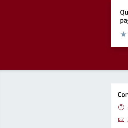
Qu
pa
Valut
Valu
Con