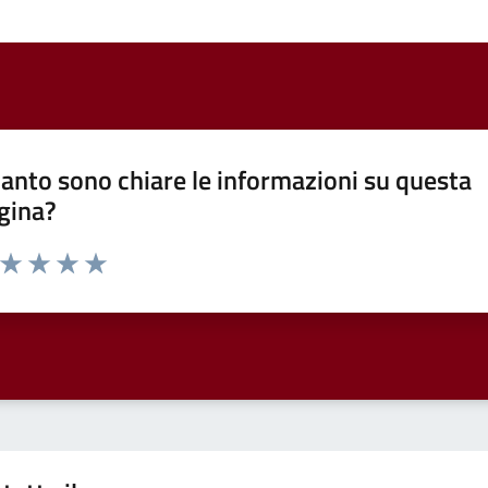
anto sono chiare le informazioni su questa
gina?
a da 1 a 5 stelle la pagina
ta 1 stelle su 5
Valuta 2 stelle su 5
Valuta 3 stelle su 5
Valuta 4 stelle su 5
Valuta 5 stelle su 5