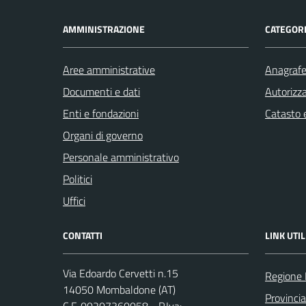
AMMINISTRAZIONE
CATEGORI
Aree amministrative
Anagrafe 
Documenti e dati
Autorizza
Enti e fondazioni
Catasto e
Organi di governo
Personale amministrativo
Politici
Uffici
CONTATTI
LINK UTIL
Via Edoardo Cervetti n.15
Regione
14050 Mombaldone (AT)
Provincia
C.F. 00207360058 - P.Iva: