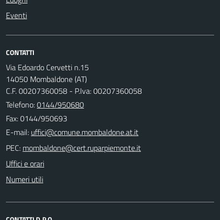
Eventi
CONTATTI
Via Edoardo Cervetti n.15
14050 Mombaldone (AT)
C.F. 00207360058 - P.Iva: 00207360058
Telefono:
0144/950680
Fax: 0144/950693
E-mail:
PEC:
Uffici e orari
Numeri utili
CONTATTI D.P.O.