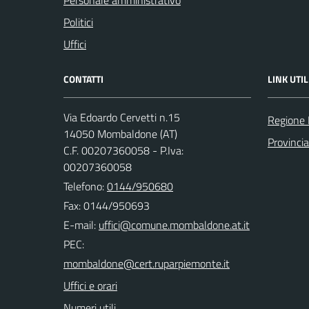
Politici
Uffici
CONTATTI
LINK UTIL
Via Edoardo Cervetti n.15
Regione
14050 Mombaldone (AT)
Provincia
C.F. 00207360058 - P.Iva:
00207360058
Telefono:
0144/950680
Fax: 0144/950693
E-mail:
PEC:
Uffici e orari
Numeri utili