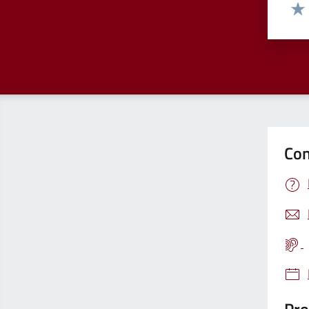
Valut
Valu
Con