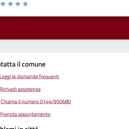
a da 1 a 5 stelle la pagina
ta 1 stelle su 5
Valuta 2 stelle su 5
Valuta 3 stelle su 5
Valuta 4 stelle su 5
Valuta 5 stelle su 5
tatta il comune
Leggi le domande frequenti
Richiedi assistenza
Chiama il numero 0144/950680
Prenota appuntamento