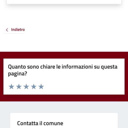
Indietro
Quanto sono chiare le informazioni su questa
pagina?
Valuta da 1 a 5 stelle la pagina
Valuta 1 stelle su 5
Valuta 2 stelle su 5
Valuta 3 stelle su 5
Valuta 4 stelle su 5
Valuta 5 stelle su 5
Contatta il comune